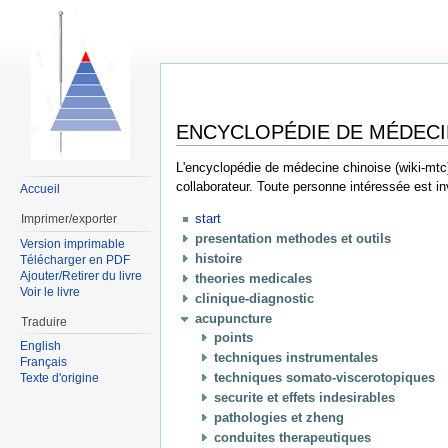
ENCYCLOPÉDIE DE MÉDECI
L'encyclopédie de médecine chinoise (wiki-mtc) 
collaborateur. Toute personne intéressée est in
Accueil
start
Imprimer/exporter
presentation methodes et outils
Version imprimable
histoire
Télécharger en PDF
Ajouter/Retirer du livre
theories medicales
Voir le livre
clinique-diagnostic
acupuncture
Traduire
points
English
techniques instrumentales
Français
techniques somato-viscerotopiques
Texte d'origine
securite et effets indesirables
pathologies et zheng
conduites therapeutiques