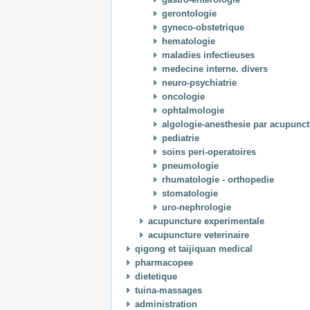
gerontologie
gyneco-obstetrique
hematologie
maladies infectieuses
medecine interne. divers
neuro-psychiatrie
oncologie
ophtalmologie
algologie-anesthesie par acupunct
pediatrie
soins peri-operatoires
pneumologie
rhumatologie - orthopedie
stomatologie
uro-nephrologie
acupuncture experimentale
acupuncture veterinaire
qigong et taijiquan medical
pharmacopee
dietetique
tuina-massages
administration