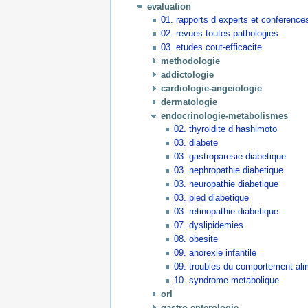
evaluation
01. rapports d experts et conferences
02. revues toutes pathologies
03. etudes cout-efficacite
methodologie
addictologie
cardiologie-angeiologie
dermatologie
endocrinologie-metabolismes
02. thyroidite d hashimoto
03. diabete
03. gastroparesie diabetique
03. nephropathie diabetique
03. neuropathie diabetique
03. pied diabetique
03. retinopathie diabetique
07. dyslipidemies
08. obesite
09. anorexie infantile
09. troubles du comportement ali
10. syndrome metabolique
orl
gastro-enterologie